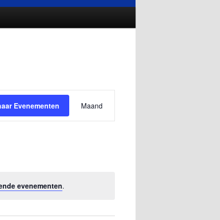
Evenement
naar Evenementen
Maand
weergaven
navigatie
ende evenementen
.