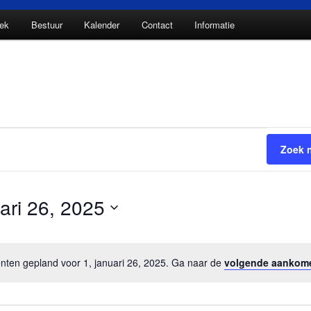
ek
Bestuur
Kalender
Contact
Informatie
Zoek 
uari 26, 2025
en gepland voor 1, januari 26, 2025. Ga naar de
volgende aankom