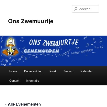
Spring
naar
Zoek
de
primaire
Ons Zwemuurtje
inhoud
Hoofdmenu
Home
De vereniging
Kwek
Bestuur
Kalender
Contact
Informatie
« Alle Evenementen