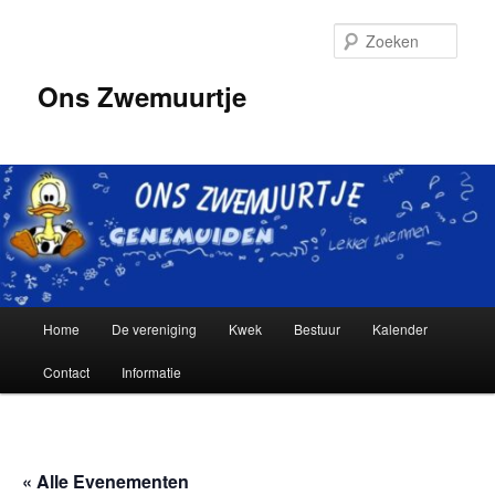
Spring
naar
Zoek
de
primaire
Ons Zwemuurtje
inhoud
Hoofdmenu
Home
De vereniging
Kwek
Bestuur
Kalender
Contact
Informatie
« Alle Evenementen